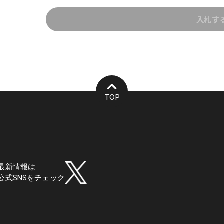
(1) 保有者には、本NFTおよび本NFTに紐づけられたデジ
入札す
す。）を本利用条件に従い利用する権利が認められますが、本
的財産権は譲渡されず、これらは当該権利を保有する者（以下
(2) 保有者は、本NFTを転売、譲渡、凍結または滅失等し
の利用を直ちに中止するものとします。
2. 許可される利用
TOP
(1) 保有者は、本デジタルコンテンツの全部または一部を次
①保有者のパソコン、スマートフォン、その他記録デバイ
②保有者本人の個人用SNS（営利目的で利用されるものを
用
最新情報は
公式SNSをチェック
③ソニーが運営するバーチャルギャラリー等の仮想空間で
3. 禁止行為