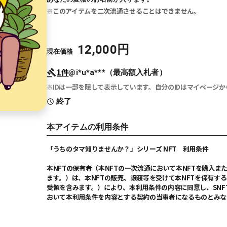
このアイテムを二次流通させることはできません。
12,000
円
現在価格
1
件
@i*u*a***（最高額入札者）
IDは一部を隠して表示しています。自分のIDはマイページ
終了
本アイテムの利用条件
「うちのタマ知りませんか？」シリーズ NFT 利用条件
本NFTの保有者（本NFTの一次流通において本NFTを購入
ます。）は、本NFTの販売、譲渡等を受けて本NFTを保有する
受領を含みます。）により、本利用条件の内容に同意し、SN
おいて本利用条件を内容とする契約の当事者になるものとみな
1. 保有者の権利