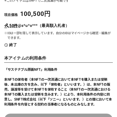
※このアイテムはSNFTで二次流通が可能です
100,500
円
現在価格
50
件
@s*u*o***（最高額入札者）
IDは一部を隠して表示しています。自分のIDはマイページから確認・編集が
できます。
終了
本アイテムの利用条件
「サステナブル原画NFT」利用条件
本NFTの保有者（本NFTの一次流通において本NFTを購入または受領
後、未出庫の方を含み、以下「保有者」といいます。）は、本NFTの販
売、譲渡等を受けて本NFTを保有すること（本NFTの一次流通における
本NFTの購入または受領を含みます。）により、本利用条件の内容に同
意し、SNFT株式会社（以下「ソニー」といいます。）との間において本
利用条件を内容とする契約の当事者になるものとみなします。
1. 保有者の権利