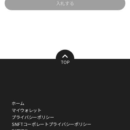
入札する
(1) 保有者には、本NFTおよび本NFTに紐づけられたデジタルコンテンツ
（以下「本デジタルコンテンツ」といいます。）を本利用条件に従い利
用する権利が認められますが、本デジタルコンテンツの著作権、商標権
その他一切の知的財産権は譲渡されず、これらは当該権利を保有する者
（以下「権利者」といいます。）が引き続き保有します。また、保有者
（日本に居住する方に限られます）は、
https://note.com/snft_official/n/n172322bdc582 に定める期間そ
の他諸条件に従い、複製原画／アート作品の印刷を申請することができ
ます（リンク切れの場合、当該サービスは終了しています）。
TOP
(2) 保有者は、本NFTを転売、譲渡、凍結または滅失等した場合には、直
ちに前項に定める権利を喪失し、当該権利の行使を直ちに中止するもの
とします。
2. 許可される利用
(1) 保有者は、本NFTを、ソニーが運営するマーケットプレイス
「SNFT」（ https://snft.jp/ ）においてのみ、譲渡、転売等することが
ホーム
できます。
マイウォレット
プライバシーポリシー
(2) 保有者は、本デジタルコンテンツの全部または一部を次の各号の用途
に限り利用等することができます。
SNFTコーポレートプライバシーポリシー