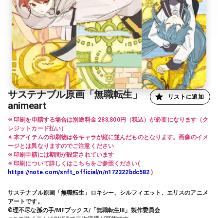
サステナブル原画「無職転生」
リストに追加
animeart
※ 印刷を申請する場合は別途料金 283,800円（税込）が必要になります（ク
レジットカード払い）
※ 本アイテムの印刷物は各キャラが縦に並んだものとなります。画像のイメ
ージとは異なりますのでご注意ください
※ 印刷申請には期間が設定されています
※ 印刷について詳しくはこちらをご参照ください(
https://note.com/snft_official/n/n172322bdc582
)
サステナブル原画「無職転生」ロキシー、シルフィエット、エリスのアニメ
アートです。
©理不尽な孫の手/MFブックス/「無職転生Ⅲ」製作委員会