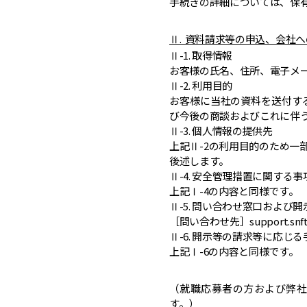
手続きの詳細については、保
Ⅱ. 資料請求等の申込、会社
Ⅱ-1. 取得情報
お客様の氏名、住所、電子メ
Ⅱ-2. 利用目的
お客様に当社の資料を送付す
び今後の商談およびこれに伴
Ⅱ-3. 個人情報の提供先
上記Ⅱ-2の利用目的のため一
後述します。
Ⅱ-4. 安全管理措置に関する事
上記Ⅰ-4の内容と同様です。
Ⅱ-5. 問い合わせ窓口および
［問い合わせ先］support.snft
Ⅱ-6. 開示等の請求等に応じ
上記Ⅰ-6の内容と同様です。
（就職応募者の方および弊社
す。）