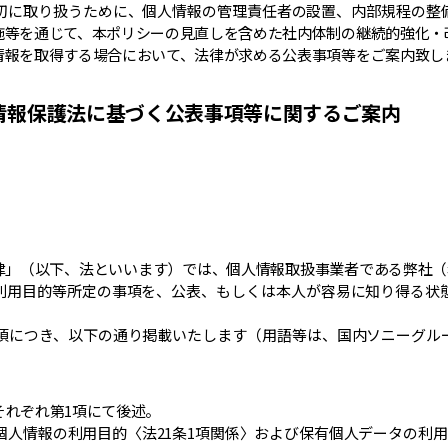
適切に取り扱うために、個人情報の管理責任者の設置、内部規程の整
施等を通じて、本ポリシーの見直しを含めた社内体制の継続的強化・
情報を取得する場合において、法律が求める公表事項等をご案内致し
人情報保護法に基づく公表事項等に関するご案内
律」（以下、法といいます）では、個人情報取扱事業者である弊社（名
利用目的等所定の事項を、公表、もしくは本人が容易に知り得る状
事項につき、以下の通り掲載いたします（用語等は、国内ソニーグル
それぞれ第1項にて後述。
る個人情報の利用目的〈法21条1項関係〉および保有個人データの利用