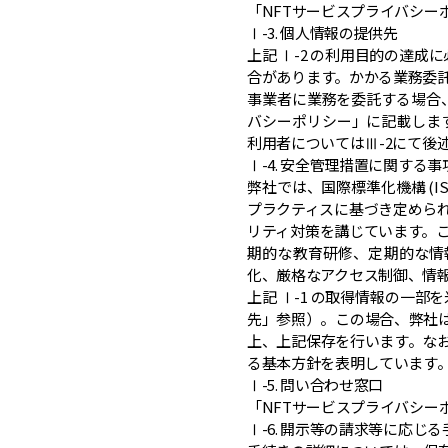
「NFTサービスプライバシー
Ⅰ-3. 個人情報の提供先
上記 Ⅰ-2 の利用目的の達
合があります。かかる業務委託
事業者に業務を委託する場合
バシーポリシー」に記載しま
利用者についてはⅢ-2にて後
Ⅰ-4. 安全管理措置に関する事
弊社では、国際標準化機構 (IS
プラクティスに基づき定めら
リティ対策を講じています。
期的な教育研修、定期的な情
化、厳格なアクセス制御、情
上記 Ⅰ-1 の取得情報の一
先」参照）。この場合、弊社
上、上記保存を行います。な
る基本方針を表明しています
Ⅰ-5. 問い合わせ窓口
「NFTサービスプライバシー
Ⅰ-6. 開示等の請求等に応じ