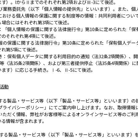
す）。IからⅡまでのそれぞれ第2項およびⅢ-3にて後述。
および業務委託先（以下「個人情報の提供先」といいます）。また、個
における個人情報の保護に関する制度等の情報：共同利用者については
る場合にはそれぞれ第3項にて後述。
項：「個人情報の保護に関する法律施行令」第10条に定められた「
でのそれぞれ第4項にて後述。
情報の保護に関する法律施行令」第10条に定められた「保有個人デ
ぞれ第5項にて後述。
続き：保有個人データに関する利用目的の通知〈法32条2項関係〉、開
止等〈法35条2項関係〉、および第三者提供停止〈法35条4項関係〉
ます）に応じる手続き。Ⅰ-6、Ⅱ-5にて後述。
業活動
関する製品・サービス等（以下「製品・サービス等」といいます）の
スプライバシーポリシー」にてご案内申し上げます。なお、取得情報
いただく情報、弊社がお客様等によるオンラインサービス等のご利
いる情報が含まれます。
関する製品・サービス等（以下「製品・サービス等」といいます）