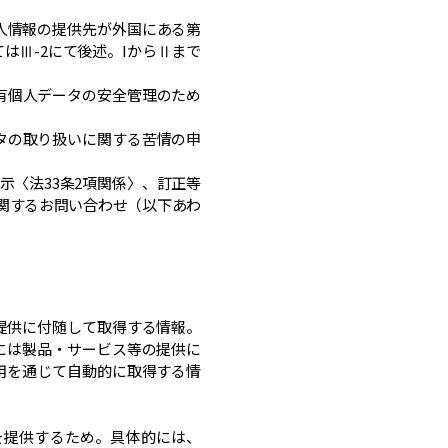
人情報の提供先が外国にある第
Ⅲ-2にて後述。IからⅡまで
保有個人データの安全管理のため
ータの取り扱いに関する苦情の申
示〈法33条2項関係〉、訂正等
に関するお問い合わせ（以下あわ
提供に付随して取得する情報。
には製品・サービス等の提供に
用を通じて自動的に取得する情
を提供するため。具体的には、