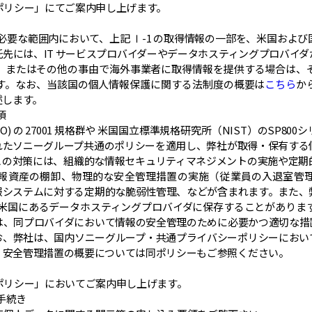
ポリシー」にてご案内申し上げます。
成に必要な範囲内において、上記 Ⅰ-1 の取得情報の一部を、米国およ
先には、IT サービスプロバイダーやデータホスティングプロバイ
、またはその他の事由で海外事業者に取得情報を提供する場合は、そ
す。なお、当該国の個人情報保護に関する法制度の概要は
こちら
か
述します。
項
O) の 27001 規格群や 米国国立標準規格研究所（NIST）のSP8
れたソニーグループ共通のポリシーを適用し、弊社が取得・保有する
この対策には、組織的な情報セキュリティマネジメントの実施や定期
報資産の棚卸、物理的な安全管理措置の実施（従業員の入退室管
報システムに対する定期的な脆弱性管理、などが含まれます。また、
部を米国にあるデータホスティングプロバイダに保存することがあります
は、同プロバイダにおいて情報の安全管理のために必要かつ適切な措
お、弊社は、国内ソニーグループ・共通プライバシーポリシーにおい
。安全管理措置の概要については同ポリシーもご参照ください。
ポリシー」においてご案内申し上げます。
る手続き