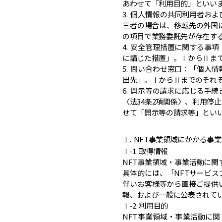
あわせて「利用目的」といいま
3. 個人情報の共同利用者
三者の場合は、移転先の外国
の項目で業務委託先が存在す
4. 安全管理措置に関する事
に講じた措置」。ⅠからⅡま
5. 問い合わせ窓口：「個人
出先」。ⅠからⅡまでのそれ
6. 開示等の請求に応じる手
〈法34条2項関係〉、利用停
せて「開示等の請求等」といい
Ⅰ. NFT事業領域にかかる事
Ⅰ-1. 取得情報
NFT事業領域・事業活動に
具体的には、「NFTサービ
伴いお客様等から直接ご提供
報、および一般に公表されて
Ⅰ-2. 利用目的
NFT事業領域・事業活動に