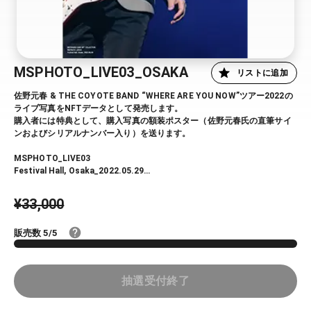
MSPHOTO_LIVE03_OSAKA
リストに追加
佐野元春 & THE COYOTE BAND “WHERE ARE YOU NOW”ツアー2022の
ライブ写真をNFTデータとして発売します。
購入者には特典として、購入写真の額装ポスター（佐野元春氏の直筆サイ
ンおよびシリアルナンバー入り）を送ります。
MSPHOTO_LIVE03
Festival Hall, Osaka_2022.05.29
（photo：アライテツヤ）
¥33,000
※ 当選後のNFT付与は2023/01/23（月）、額装ポスターの発送は2月上旬
を予定しています
販売数 5/5
※ 抽選結果は、すべての応募者にメールにてご連絡いたします。詳細につ
いては下記リンクより「NFT抽選販売応募規約」をご確認ください。
https://snft.jp/motonft/lottery-term-of-use
抽選受付終了