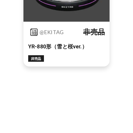
非売品
@EKITAG
YR-880形（雪と桜ver.）
非売品