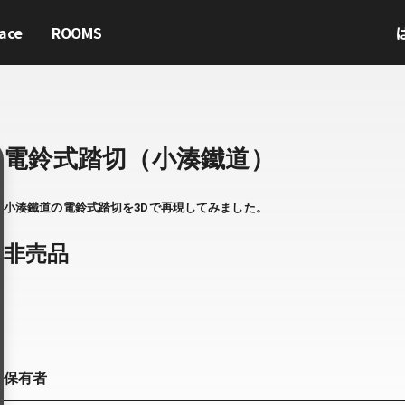
ace
ROOMS
電鈴式踏切（小湊鐵道）
小湊鐵道の電鈴式踏切を3Dで再現してみました。
非売品
保有者