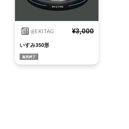
¥3,000
@EKITAG
いすみ350形
販売終了