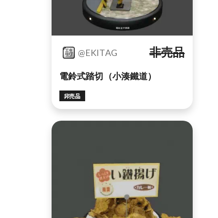
非売品
@EKITAG
電鈴式踏切（小湊鐵道）
非売品