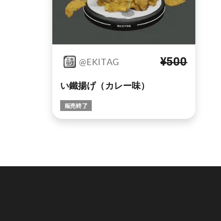
¥500
@EKITAG
い鐵揚げ（カレー味）
販売終了