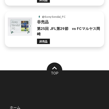
@SonySendai_FC
非売品
第25回 JFL第29節 vs FCマルヤス岡
崎
非売品
TOP
ホーム